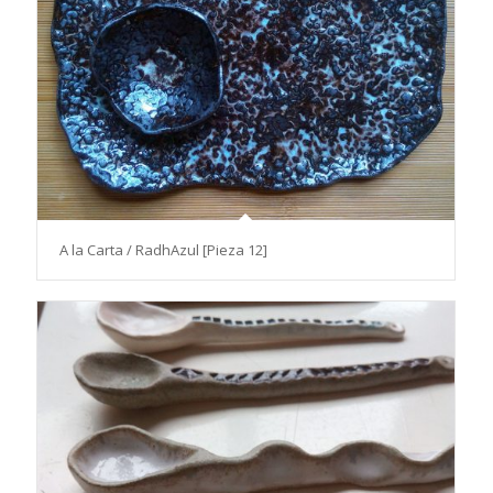
A la Carta / RadhAzul [Pieza 12]