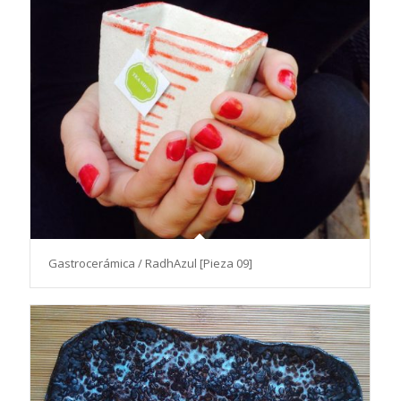
Gastrocerámica / RadhAzul [Pieza 09]