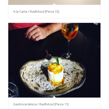
A la Carta / RadhAzul [Pieza 13]
Gastrocerámica / RadhAzul [Pieza 11]