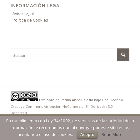
INFORMACIÓN LEGAL
·
Aviso Legal
·
Política de Cookies
Esta obra de Radha Andaluz está bajo una
Licencia
Creative Commons Atribución-NoComercial-SinDerivadas 3.0
Unported
© Copyright - Radha Andaluz | Desarrollado por
oncediez Central de
En cumplimiento con Ley 34/2002, de servicios de la sociedad de la
Diseño
información te recordamos que al navegar por este sitio estás
aceptando el uso de cookies.
Acepto
Read More