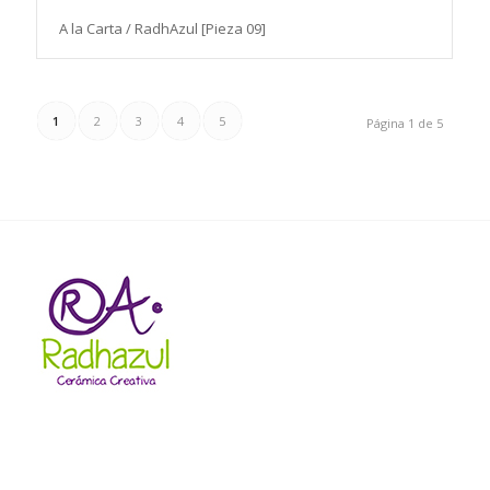
A la Carta / RadhAzul [Pieza 09]
1
2
3
4
5
Página 1 de 5