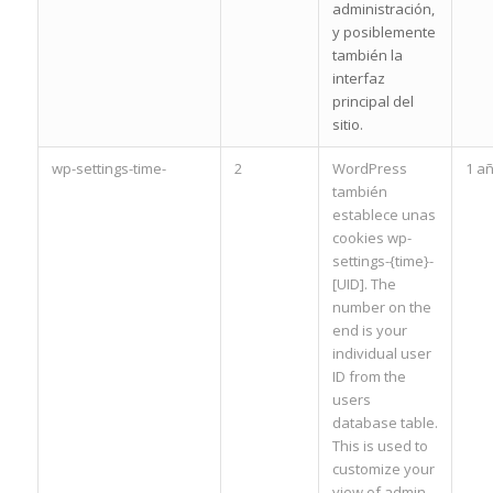
administración,
y posiblemente
también la
interfaz
principal del
sitio.
wp-settings-time-
2
WordPress
1 a
también
establece unas
cookies wp-
settings-{time}-
[UID]. The
number on the
end is your
individual user
ID from the
users
database table.
This is used to
customize your
view of admin