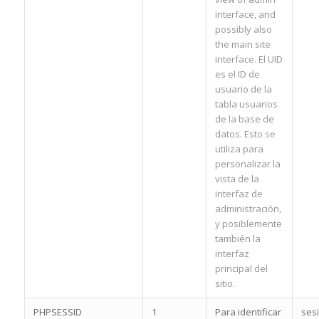
interface, and
possibly also
the main site
interface. El UID
es el ID de
usuario de la
tabla usuarios
de la base de
datos. Esto se
utiliza para
personalizar la
vista de la
interfaz de
administración,
y posiblemente
también la
interfaz
principal del
sitio.
PHPSESSID
1
Para identificar
ses