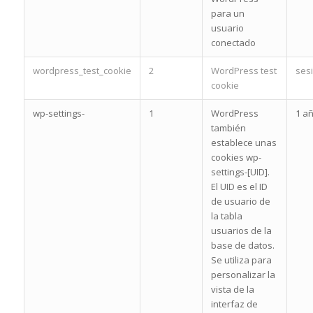
para un
usuario
conectado
wordpress_test_cookie
2
WordPress test
ses
cookie
wp-settings-
1
WordPress
1 a
también
establece unas
cookies wp-
settings-[UID].
El UID es el ID
de usuario de
la tabla
usuarios de la
base de datos.
Se utiliza para
personalizar la
vista de la
interfaz de