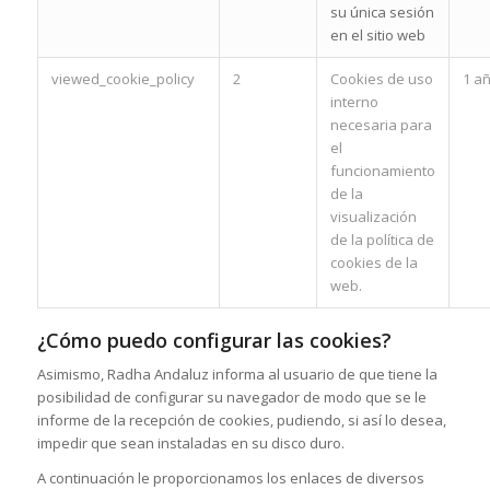
su única sesión
en el sitio web
viewed_cookie_policy
2
Cookies de uso
1 a
interno
necesaria para
el
funcionamiento
de la
visualización
de la política de
cookies de la
web.
¿Cómo puedo configurar las cookies?
Asimismo,
Radha Andaluz
informa al usuario de que tiene la
posibilidad de configurar su navegador de modo que se le
informe de la recepción de cookies, pudiendo, si así lo desea,
impedir que sean instaladas en su disco duro.
A continuación le proporcionamos los enlaces de diversos