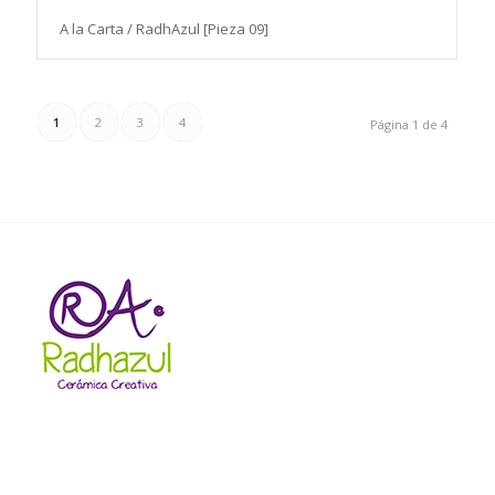
A la Carta / RadhAzul [Pieza 09]
1
2
3
4
Página 1 de 4