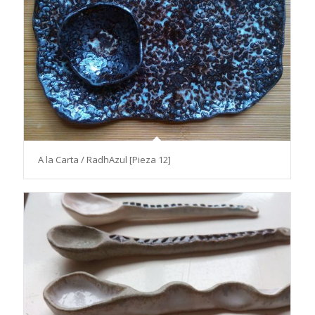
A la Carta / RadhAzul [Pieza 12]