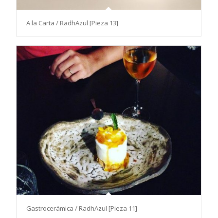
A la Carta / RadhAzul [Pieza 13]
Gastrocerámica / RadhAzul [Pieza 11]