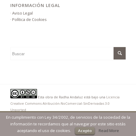
INFORMACIÓN LEGAL
·
Aviso Legal
·
Política de Cookies
Esta obra de Radha Andaluz está bajo una
Licencia
Creative Commons Atribución-NoComercial-SinDerivadas 3.0
Unported
© Copyright - Radha Andaluz | Desarrollado por
oncediez Central de
En cumplimiento con Ley 34/2002, de servicios de la sociedad de la
Diseño
información te recordamos que al navegar por este sitio estás
aceptando el uso de cookies.
Acepto
Read More