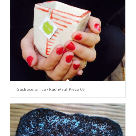
Gastrocerámica / RadhAzul [Pieza 09]